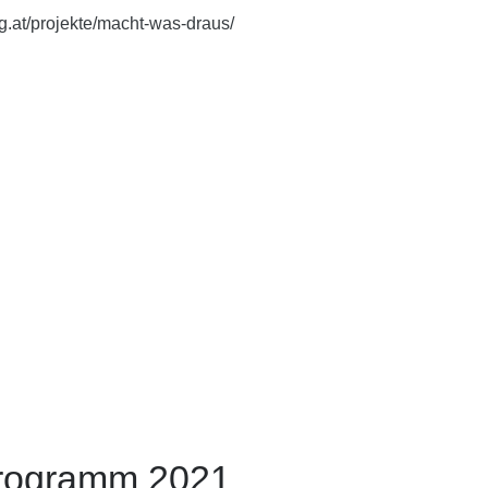
.at/projekte/macht-was-draus/
rogramm 2021