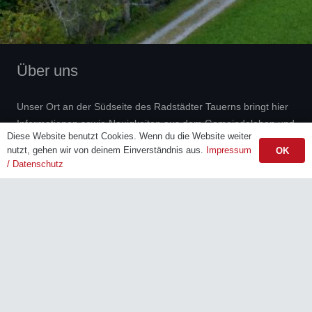
Über uns
Unser Ort an der Südseite des Radstädter Tauerns bringt hier
Informationen sowie Neuigkeiten aus dem Gemeindeleben und
Diese Website benutzt Cookies. Wenn du die Website weiter
präsentiert sein touristisches Angebot.
nutzt, gehen wir von deinem Einverständnis aus.
Impressum
OK
/ Datenschutz
Aktuelle Beiträge
Gottesdienstordnung August 2026
Horizont – ein Projekt der Caritas für Frauen
Ernährungsberatung August 2026
Kontaktdaten