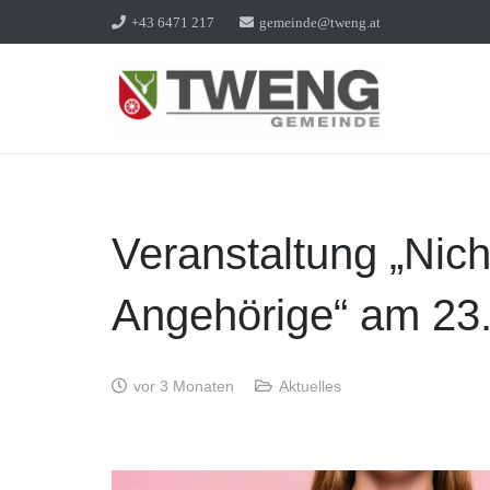
+43 6471 217
gemeinde@tweng.at
Veranstaltung „Nich
Angehörige“ am 23
vor 3 Monaten
Aktuelles