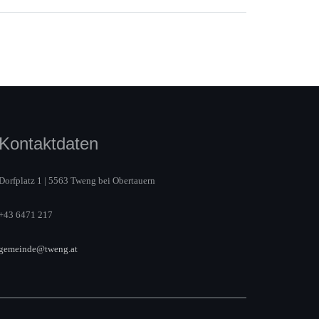
Kontaktdaten
Dorfplatz 1 | 5563 Tweng bei Obertauern
+43 6471 217
gemeinde@tweng.at