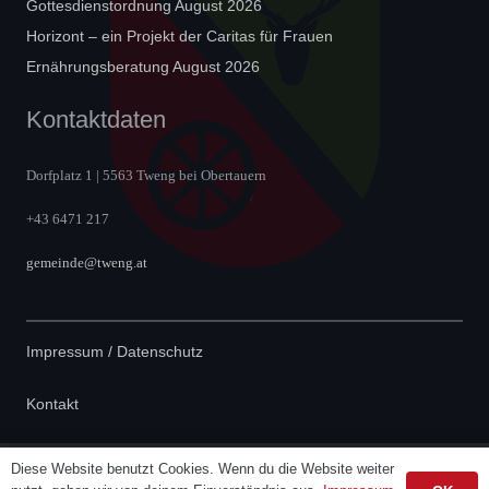
Gottesdienstordnung August 2026
Horizont – ein Projekt der Caritas für Frauen
Ernährungsberatung August 2026
Kontaktdaten
Dorfplatz 1 | 5563 Tweng bei Obertauern
+43 6471 217
gemeinde@tweng.at
Impressum / Datenschutz
Kontakt
Diese Website benutzt Cookies. Wenn du die Website weiter
Powered by
TF-Systems.at