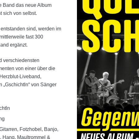
 die Band das neue Album
t sich von selbst.
 entstanden sind, werden im
ttlerweile fast 300
and ergänzt.
nd verschiedensten
menten von einer über die
 Herzblut-Liveband,
n „Gschichtln“ von Sänger
htln
ng
arren, Fotzhobel, Banjo,
a, Hang, Maultrommel &