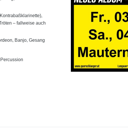
ntrabaßklarinette),
röten – fallweise auch
deon, Banjo, Gesang
Percussion