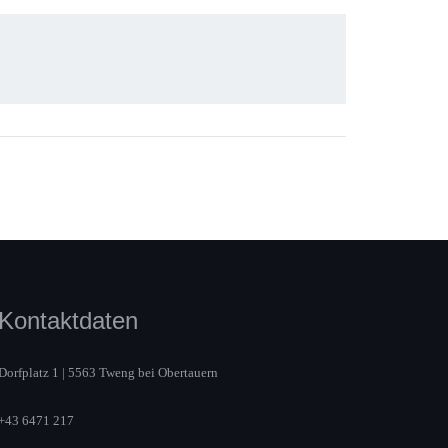
Kontaktdaten
Dorfplatz 1 | 5563 Tweng bei Obertauern
+43 6471 217