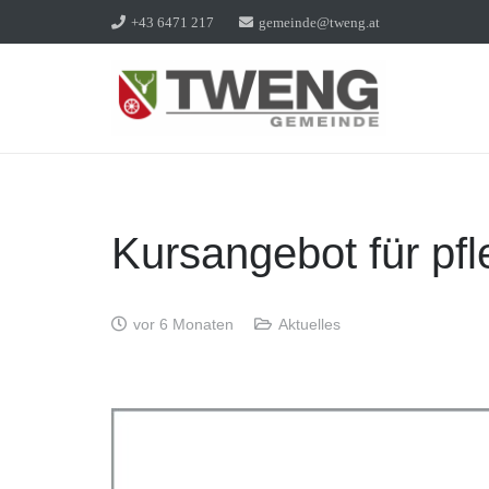
+43 6471 217
gemeinde@tweng.at
Kursangebot für pf
vor 6 Monaten
Aktuelles