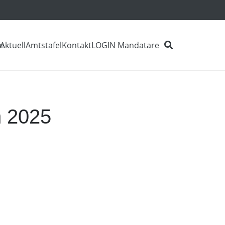
e
Aktuell
Amtstafel
Kontakt
LOGIN Mandatare
n 2025