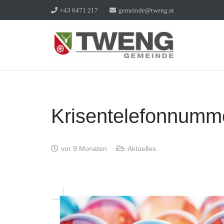
+43 6471 217
gemeinde@tweng.at
Krisentelefonnumm
vor 9 Monaten
Aktuelles