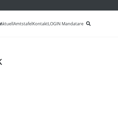
e
Aktuell
Amtstafel
Kontakt
LOGIN Mandatare
k