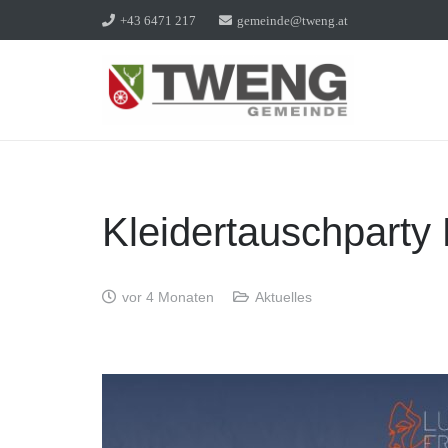
+43 6471 217
gemeinde@tweng.at
Kleidertauschparty
vor 4 Monaten
Aktuelles