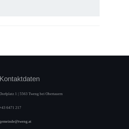
Kontaktdaten
Dorfplatz 1 | 5563 Tweng bei Obertauern
+43 6471 217
gemeinde@tweng.at