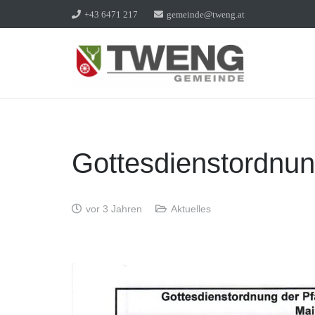
+43 6471 217
gemeinde@tweng.at
Gottesdienstordnu
vor 3 Jahren
Aktuelles