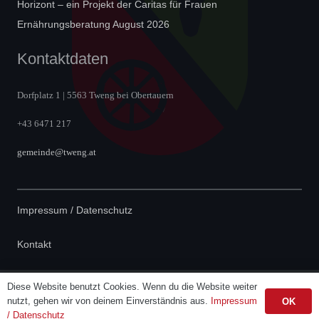
Horizont – ein Projekt der Caritas für Frauen
Ernährungsberatung August 2026
Kontaktdaten
Dorfplatz 1 | 5563 Tweng bei Obertauern
+43 6471 217
gemeinde@tweng.at
Impressum / Datenschutz
Kontakt
Diese Website benutzt Cookies. Wenn du die Website weiter
Powered by
TF-Systems.at
nutzt, gehen wir von deinem Einverständnis aus.
Impressum
OK
/ Datenschutz