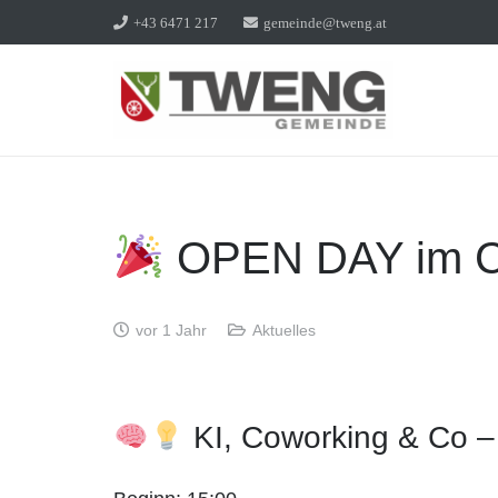
+43 6471 217
gemeinde@tweng.at
OPEN DAY im C
vor 1 Jahr
Aktuelles
KI, Coworking & Co – 